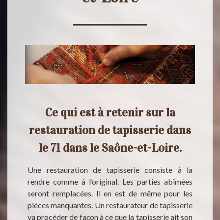
Ce qui est à retenir sur la
Rest
 vous
restauration de tapisserie dans
le
 de
le 71 dans le Saône-et-Loire.
po
Une restauration de tapisserie consiste à la
rendre comme à l’original. Les parties abîmées
 il est
Dans l
seront remplacées. Il en est de même pour les
e à un
Tapis 
pièces manquantes. Un restaurateur de tapisserie
fragile.
tapiss
va procéder de façon à ce que la tapisserie ait son