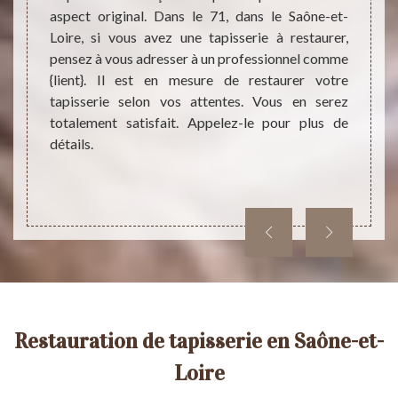
ettoyer
pour 
aspect original. Dans le 71, dans le Saône-et-
 67, un
missio
Loire, si vous avez une tapisserie à restaurer,
ône-et-
propri
pensez à vous adresser à un professionnel comme
avez un
Vous au
{lient}. Il est en mesure de restaurer votre
si à la
conse
tapisserie selon vos attentes. Vous en serez
ur plus
profe
totalement satisfait. Appelez-le pour plus de
aborda
détails.
contac
Restauration de tapisserie en Saône-et-
Loire