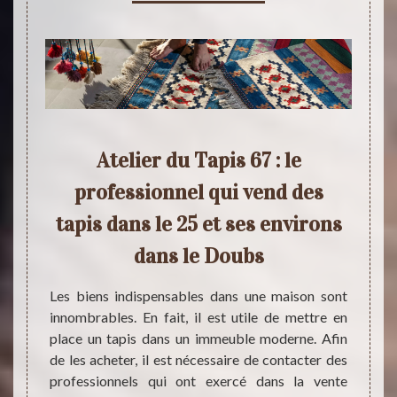
5 et
Atelier du Tapis 67 : le
Qui
professionnel qui vend des
ne v
tapis dans le 25 et ses environs
re des
dans le Doubs
 Est-ce
Les ta
apis ?
proprié
ier du
Les biens indispensables dans une maison sont
possi
dans le
innombrables. En fait, il est utile de mettre en
nécess
choisir
place un tapis dans un immeuble moderne. Afin
exercé
s qu'il
de les acheter, il est nécessaire de contacter des
du Ta
ibles à
professionnels qui ont exercé dans la vente
n'oubl