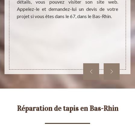
clients
détails, vous pouvez visiter son site web.
mesure
prix de
Appelez-le et demandez-lui un devis de votre
les règ
nt très
projet si vous êtes dans le 67, dans le Bas-Rhin.
vous e
oix des
ses se
is, des
t pour
s-Rhin.
s à le
Réparation de tapis en Bas-Rhin