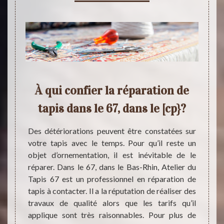
À qui confier la réparation de
Rép
les
tapis dans le 67, dans le [cp}?
f
t de
Des détériorations peuvent être constatées sur
votre tapis avec le temps. Pour qu’il reste un
Les ta
objet d’ornementation, il est inévitable de le
avec le
e temps
réparer. Dans le 67, dans le Bas-Rhin, Atelier du
de le
 de vie
Tapis 67 est un professionnel en réparation de
décor
 trouvé
tapis à contacter. Il a la réputation de réaliser des
répara
u Tapis
travaux de qualité alors que les tarifs qu’il
adres
e tapis
applique sont très raisonnables. Pour plus de
profes