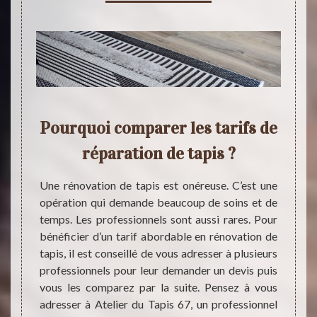
se
Pourquoi comparer les tarifs de
 de
réparation de tapis ?
rép
Une rénovation de tapis est onéreuse. C’est une
Les pr
opération qui demande beaucoup de soins et de
d’une 
is vous
temps. Les professionnels sont aussi rares. Pour
appliq
isir au
bénéficier d’un tarif abordable en rénovation de
par mè
u Tapis
tapis, il est conseillé de vous adresser à plusieurs
de l’é
er pour
professionnels pour leur demander un devis puis
100 eu
e vous
vous les comparez par la suite. Pensez à vous
lisiè
vient à
adresser à Atelier du Tapis 67, un professionnel
foncti
t dans