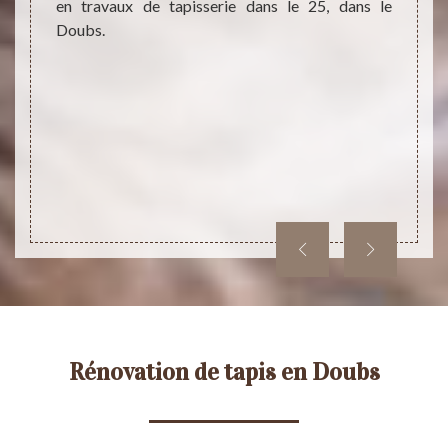
en travaux de tapisserie dans le 25, dans le
recher
 et des
Doubs.
aborda
nt à vos
du Tap
 à bien
auté et
ains de
à votre
te chez
onc, on
Rénovation de tapis en Doubs