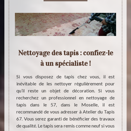
le
Nettoyage des tapis : confiez-le
Ne
57 et
à un spécialiste !
da
grat
Si vous disposez de tapis chez vous, il est
inévitable de les nettoyer régulièrement pour
si bien
Le net
qu’il reste un objet de décoration. Si vous
ar les
d’entr
recherchez un professionnel en nettoyage de
ttoyer
servic
tapis dans le 57, dans le Moselle, il est
il est
nettoy
recommandé de vous adresser à Atelier du Tapis
sionnel
a tout
67. Vous serez garanti de bénéficier des travaux
dans le
fournir
de qualité. Le tapis sera remis comme neuf si vous
sionnel
ses se