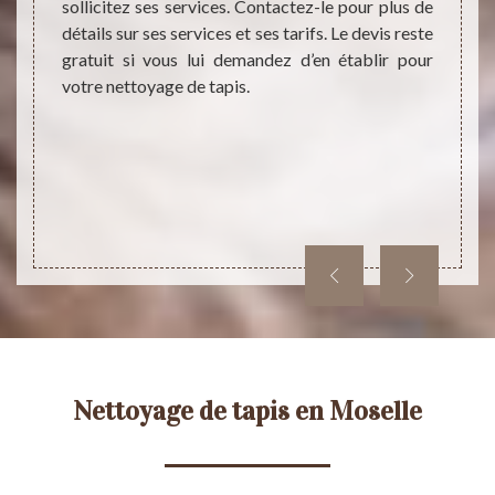
sollicitez ses services. Contactez-le pour plus de
tation.
plus de
détails sur ses services et ses tarifs. Le devis reste
 mesure
web. V
gratuit si vous lui demandez d’en établir pour
ans les
pour u
votre nettoyage de tapis.
eufs si
57, da
ctez-le
Nettoyage de tapis en Moselle