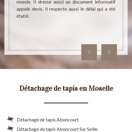
monde. Il dresse aussi un document informatif
érience
consé
appelé devis. Il respecte aussi le délai qui a été
ison de
confia
établi.
pouve
beauco
pas q
aborda
Détachage de tapis en Moselle
Détachage de tapis Aboncourt
Détachage de tapis Aboncourt Sur Seille