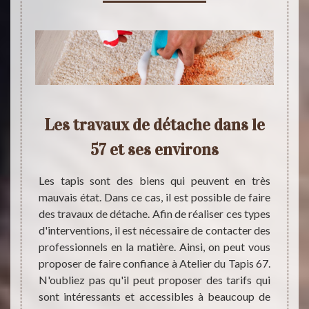
pert
Les travaux de détache dans le
Les 
vaux
57 et ses environs
réa
Les tapis sont des biens qui peuvent en très
d
mauvais état. Dans ce cas, il est possible de faire
isseries
des travaux de détache. Afin de réaliser ces types
il est
d'interventions, il est nécessaire de contacter des
e. Afin
professionnels en la matière. Ainsi, on peut vous
t très
Les op
proposer de faire confiance à Atelier du Tapis 67.
ter des
les tap
N'oubliez pas qu'il peut proposer des tarifs qui
s. Dans
sont c
sont intéressants et accessibles à beaucoup de
iance à
contac