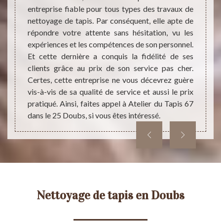
tataire
tout e
entreprise fiable pour tous types des travaux de
 bonne
nettoy
nettoyage de tapis. Par conséquent, elle apte de
ls pour
minimi
répondre votre attente sans hésitation, vu les
abimer.
deman
expériences et les compétences de son personnel.
ez-le.
outill
Et cette dernière a conquis la fidélité de ses
fs.
de net
clients grâce au prix de son service pas cher.
Atelie
Certes, cette entreprise ne vous décevrez guère
intéres
vis-à-vis de sa qualité de service et aussi le prix
pratiqué. Ainsi, faites appel à Atelier du Tapis 67
dans le 25 Doubs, si vous êtes intéressé.
Nettoyage de tapis en Doubs