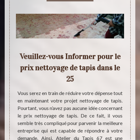
is
Veuillez-vous Informer pour le
Pro
s,
prix nettoyage de tapis dans le
de n
du
25
Pour l
tapis,
Vous serez en train de réduire votre dépense tout
toutes
en maintenant votre projet nettoyage de tapis.
ans une
réduir
Pourtant, vous n’avez pas aucune idée concernant
aces de
Tapis
le prix nettoyage de tapis. De ce fait, il vous
nsi, ils
compét
semble très compliqué pour parvenir la meilleure
 le 25,
surtou
entreprise qui est capable de répondre à votre
fier le
accom
demande. Ainsi, Atelier du Tapis 67 est une