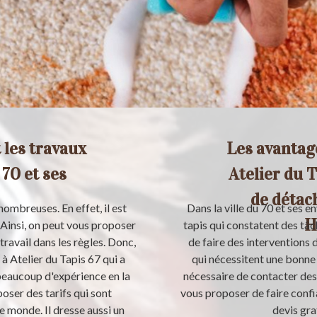
t les travaux
Les avantage
 70 et ses
Atelier du T
de détach
nombreuses. En effet, il est
Dans la ville du 70 et ses 
H
 Ainsi, on peut vous proposer
tapis qui constatent des tâch
travail dans les règles. Donc,
de faire des interventions
à Atelier du Tapis 67 qui a
qui nécessitent une bonne 
 beaucoup d'expérience en la
nécessaire de contacter des 
poser des tarifs qui sont
vous proposer de faire confia
e monde. Il dresse aussi un
devis gra