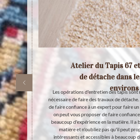
 de
Atelier du Tapis 67 e
ses
de détache dans le
environs
 des tapis. En
Les opérations d'entretien des tapis sont 
niveau de ces
nécessaire de faire des travaux de détache.
plexes, il est
de faire confiance à un expert pour faire un 
Ainsi, on peut
on peut vous proposer de faire confiance 
l a beaucoup
beaucoup d'expérience en la matière. Il a
ser des tarifs
matière et n'oubliez pas qu'il peut pro
devis qui sont
intéressants et accessibles à beaucoup d