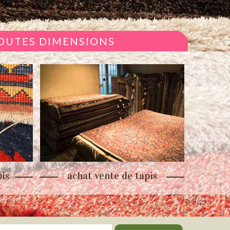
TOUTES DIMENSIONS
is
achat vente de tapis
re