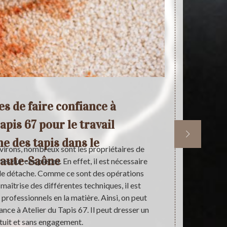
s de faire confiance à
Le
apis 67 pour le travail
t
e des tapis dans le
environs, nombreux sont les propriétaires de
Les tapis sub
aute-Saône
es sur ces pièces. En effet, il est nécessaire
de faire
 de détache. Comme ce sont des opérations
interventions
maîtrise des différentes techniques, il est
la matière. 
professionnels en la matière. Ainsi, on peut
Tapis 67 qui
nce à Atelier du Tapis 67. Il peut dresser un
peut propose
tuit et sans engagement.
vous vo