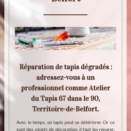
ire-
Réparation de tapis dégradés :
Cho
s 67
adressez-vous à un
pou
s à
professionnel comme Atelier
de 
du Tapis 67 dans le 90,
Territoire-de-Belfort.
et des
Un tap
vous de
piétin
Avec le temps, un tapis peut se détériorer. Or ce
Atelier
créer 
sont des objets de décoration, il faut les réparer.