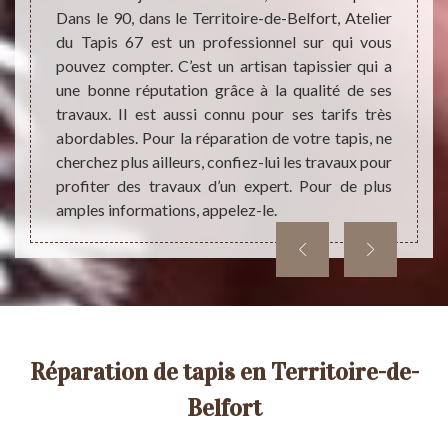
aux de
un obj
Dans le 90, dans le Territoire-de-Belfort, Atelier
 le 90,
impérat
du Tapis 67 est un professionnel sur qui vous
nfiez la
est r
pouvez compter. C’est un artisan tapissier qui a
a comme
Atelie
une bonne réputation grâce à la qualité de ses
visiter
une bo
travaux. Il est aussi connu pour ses tarifs très
er pour
appliq
abordables. Pour la réparation de votre tapis, ne
t et ne
Pour p
cherchez plus ailleurs, confiez-lui les travaux pour
Appel
profiter des travaux d’un expert. Pour de plus
Territ
amples informations, appelez-le.
Réparation de tapis en Territoire-de-
Belfort