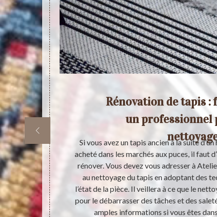
pis
Rénovation de tapis : f
is
un professionnel 
nettoyag
 vous de vous
Si vous avez un tapis ancien à la suite d’un
ontournable en
acheté dans les marchés aux puces, il faut d
 des années
rénover. Vous devez vous adresser à Atelier
able, il est
au nettoyage du tapis en adoptant des te
 tapis. Ses
l’état de la pièce. Il veillera à ce que le net
s sont très
pour le débarrasser des tâches et des salet
 le 57, dans le
amples informations si vous êtes dans 