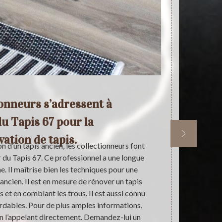
ionneurs s’adressent à
du Tapis 67 pour la
ation de tapis.
n d’un tapis ancien, les collectionneurs font
Dans le dom
er du Tapis 67. Ce professionnel a une longue
professionne
. Il maîtrise bien les techniques pour une
tapis soit a
ancien. Il est en mesure de rénover un tapis
pièce présent
s et en comblant les trous. Il est aussi connu
rénovera votr
ordables. Pour de plus amples informations,
restituant le
n l’appelant directement. Demandez-lui un