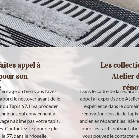
aites appel à
Les collect
pour son
Atelier 
e
rénov
 héritage ou bien vous l’avez
Dans le cadre de la réparatio
’abord le nettoyer avant de le
appel à l’expertise de Ateli
 du Tapis 67. Il va procéder
expérience dans le domaine
chniques qui conviennent à
rénovation réussie de tapis 
toyage n’abîme pas votre tapis,
ancien en réparant les lisière
és. Contactez-le pour de plus
pour ses tarifs qui sont ab
le 57, dans le Moselle.
vous pouvez le contacter e