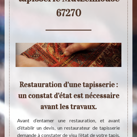
67270
de
Restauration d’une tapisserie :
Co
se
un constat d’état est nécessaire
avant les travaux.
r
érentes
is 67 a
Avant d’entamer une restauration, et avant
ble et
d’établir un devis, un restaurateur de tapisserie
ture de
demande à constater de visu l’état de votre tapis.