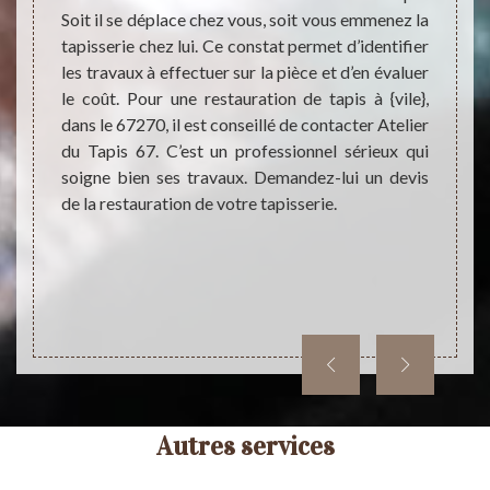
ire et
Soit il se déplace chez vous, soit vous emmenez la
Si les
ue les
tapisserie chez lui. Ce constat permet d’identifier
recons
er les
les travaux à effectuer sur la pièce et d’en évaluer
vous a
r tour.
le coût. Pour une restauration de tapis à {vile},
67. C’
ier de
dans le 67270, il est conseillé de contacter Atelier
tapis
s 67 se
du Tapis 67. C’est un professionnel sérieux qui
Mutzen
déo. En
soigne bien ses travaux. Demandez-lui un devis
qualité
’offre
de la restauration de votre tapisserie.
Appele
te chez
Confie
7 opère
N’hés
as à le
Mutzen
Autres services