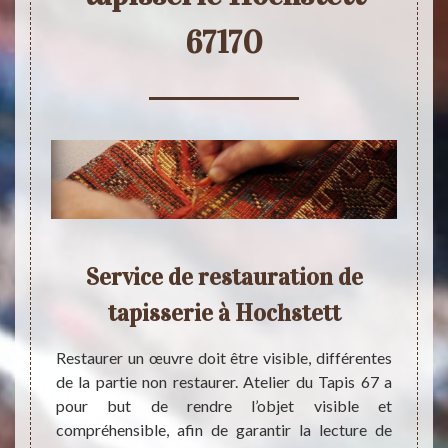
67170
 de
Service de restauration de
Rem
n de
tapisserie à Hochstett
trou
s le
Restaurer un œuvre doit être visible, différentes
de la partie non restaurer. Atelier du Tapis 67 a
Si vou
pour but de rendre l’objet visible et
possib
ion de
compréhensible, afin de garantir la lecture de
lainag