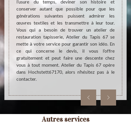
océder à
l’usure du temps, deviner son histoire et
Tapis 
ider du
conserver autant que possible pour que les
tapiss
n tapis
générations suivantes puissent admirer les
pour la
geux de
œuvres textiles et les transmettre à leur tour.
ses pr
cier du
Vous qui a besoin de trouver un atelier de
servic
marche,
restauration tapisserie, Atelier du Tapis 67 se
recom
pis 67.
mette à votre service pour garantir son idéo. En
devis d
ui est
ce qui concerne le devis, il vous l’offre
maine.
gratuitement et peut faire une descente chez
vous à tout moment. Atelier du Tapis 67 opère
dans Hochstett67170, alors n’hésitez pas à le
contacter.
Autres services