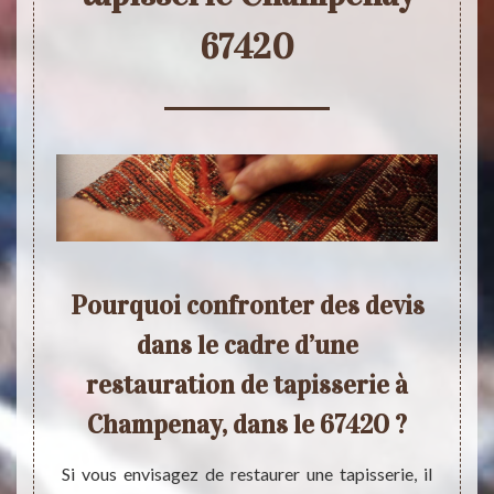
67420
 de
Pourquoi confronter des devis
Re
tion
dans le cadre d’une
C
 du
restauration de tapisserie à
po
Champenay, dans le 67420 ?
apis 67
Si vous envisagez de restaurer une tapisserie, il
À Cham