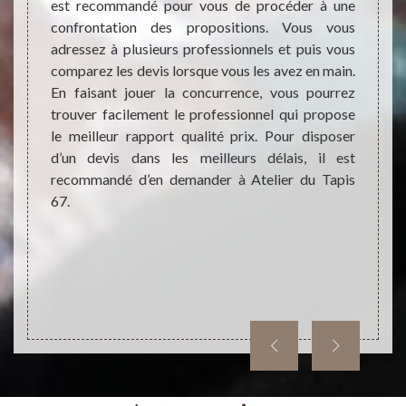
erie. Il
est recommandé pour vous de procéder à une
est u
 et aux
confrontation des propositions. Vous vous
tapiss
é ou un
adressez à plusieurs professionnels et puis vous
pour 
stituer
comparez les devis lorsque vous les avez en main.
missio
ervices.
En faisant jouer la concurrence, vous pourrez
propri
gné. Les
trouver facilement le professionnel qui propose
Vous au
dables.
le meilleur rapport qualité prix. Pour disposer
conse
lez-le.
d’un devis dans les meilleurs délais, il est
profe
fs.
recommandé d’en demander à Atelier du Tapis
aborda
67.
contac