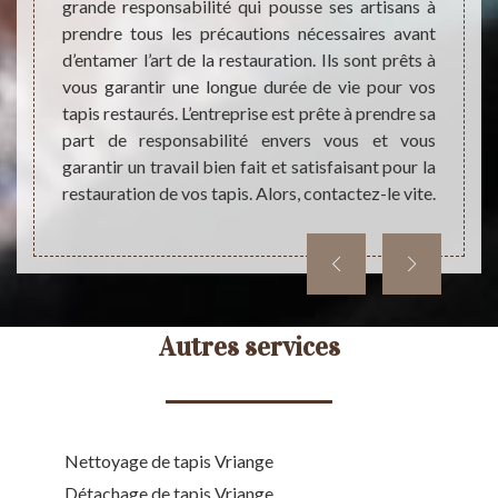
pis. Si
grande responsabilité qui pousse ses artisans à
détai
ert en
prendre tous les précautions nécessaires avant
demand
dé pour
d’entamer l’art de la restauration. Ils sont prêts à
vous ê
 Il est
vous garantir une longue durée de vie pour vos
lité de
tapis restaurés. L’entreprise est prête à prendre sa
part de responsabilité envers vous et vous
garantir un travail bien fait et satisfaisant pour la
restauration de vos tapis. Alors, contactez-le vite.
Autres services
Nettoyage de tapis Vriange
Détachage de tapis Vriange