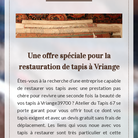
Une offre spéciale pour la
Po
du
restauration de tapis à Vriange
ta
le
Êtes-vous à la recherche d’une entreprise capable
de restaurer vos tapis avec une prestation pas
Si vou
chère pour revivre une seconde fois la beauté de
est re
ans une
vos tapis à Vriange39700 ? Atelier du Tapis 67 se
profe
er avec
porte garant pour vous offrir tout ce dont vos
presta
objets
tapis exigent et avec un devis gratuit sans frais de
à son 
és. Des
déplacement. Les liens qui vous noue avec vos
restau
euvent
tapis à restaurer sont très particulier et cette
très 