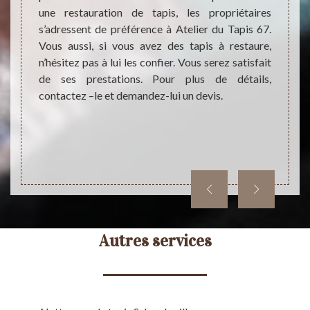
nnel en
restau
une restauration de tapis, les propriétaires
vices à
Atelie
s’adressent de préférence à Atelier du Tapis 67.
lé pour
de tap
Vous aussi, si vous avez des tapis à restaure,
tion de
ses se
n’hésitez pas à lui les confier. Vous serez satisfait
tez ses
tarif
de ses prestations. Pour plus de détails,
si très
presta
contactez –le et demandez-lui un devis.
tion de
des i
recomm
pour dé
Autres services