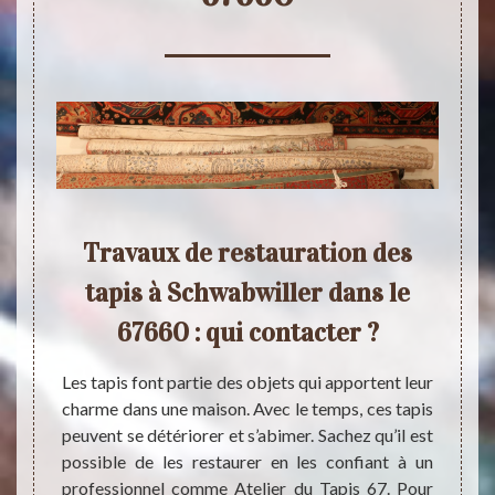
apis
Travaux de restauration des
Au 
 de
tapis à Schwabwiller dans le
 le
67660 : qui contacter ?
Sc
Les tapis font partie des objets qui apportent leur
charme dans une maison. Avec le temps, ces tapis
n assez
Si vou
peuvent se détériorer et s’abimer. Sachez qu’il est
, il est
assez
possible de les restaurer en les confiant à un
sser à
détéri
professionnel comme Atelier du Tapis 67. Pour