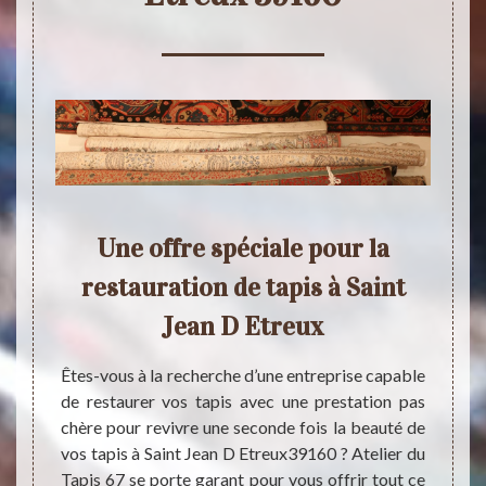
des
Une offre spéciale pour la
Res
ux
restauration de tapis à Saint
vil
er ?
Jean D Etreux
ses
67 
nt leur
Êtes-vous à la recherche d’une entreprise capable
s tapis
de restaurer vos tapis avec une prestation pas
Les pi
’il est
chère pour revivre une seconde fois la beauté de
tapis 
nt à un
vos tapis à Saint Jean D Etreux39160 ? Atelier du
objets
7. Pour
Tapis 67 se porte garant pour vous offrir tout ce