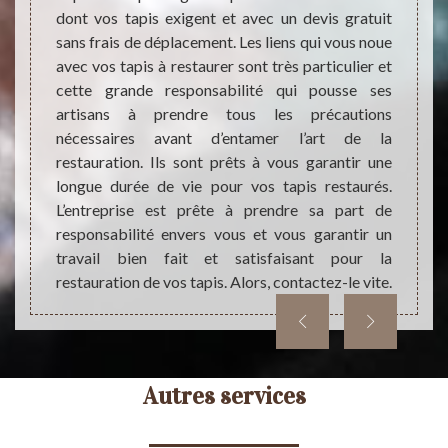
ornem
étaires
dont vos tapis exigent et avec un devis gratuit
import
pis 67.
sans frais de déplacement. Les liens qui vous noue
dans 
staure,
avec vos tapis à restaurer sont très particulier et
servic
atisfait
cette grande responsabilité qui pousse ses
interv
tails,
artisans à prendre tous les précautions
pour l
nécessaires avant d’entamer l’art de la
aussi 
restauration. Ils sont prêts à vous garantir une
détails
longue durée de vie pour vos tapis restaurés.
L’entreprise est prête à prendre sa part de
responsabilité envers vous et vous garantir un
travail bien fait et satisfaisant pour la
restauration de vos tapis. Alors, contactez-le vite.
Autres services