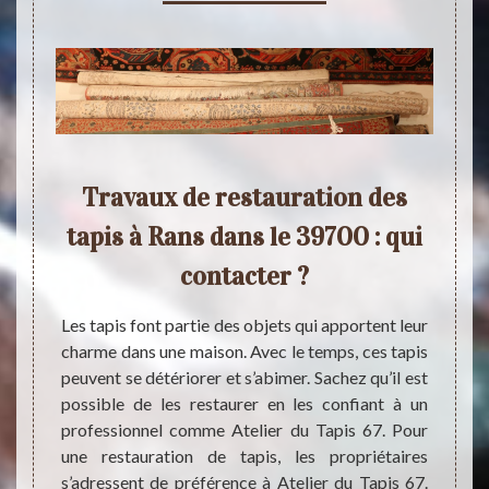
ion
Travaux de restauration des
Po
700 ?
tapis à Rans dans le 39700 : qui
ta
contacter ?
s tapis
avec le
Les tapis font partie des objets qui apportent leur
Si vou
emps de
charme dans une maison. Avec le temps, ces tapis
est re
gnes de
peuvent se détériorer et s’abimer. Sachez qu’il est
profe
lier du
possible de les restaurer en les confiant à un
presta
 pouvez
professionnel comme Atelier du Tapis 67. Pour
à son 
tion de
une restauration de tapis, les propriétaires
restau
tactez-
s’adressent de préférence à Atelier du Tapis 67.
très 