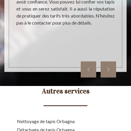
isans à
avoir confiance. Vous pouvez lui confier vos tapis
recher
s avant
et vous en serez satisfait. Il a aussi la réputation
est co
 prêts à
de pratiquer des tarifs très abordables. N’hésitez
Tapis
our vos
pas à le contacter pour plus de détails.
Deman
endre sa
tapis.
t vous
 pour la
le vite.
Autres services
Nettoyage de tapis Orbagna
Détachage de tapis Orbagna