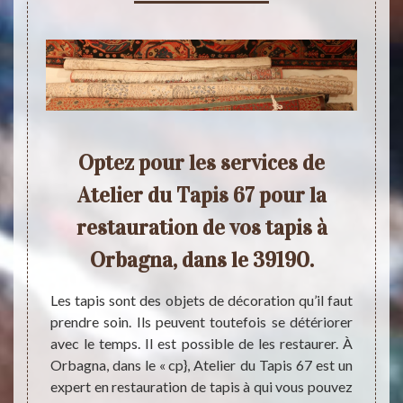
la
Optez pour les services de
Po
bagna
Atelier du Tapis 67 pour la
expe
restauration de vos tapis à
capable
Orbagna, dans le 39190.
ion pas
À Orb
auté de
avoisin
apis 67
Les tapis sont des objets de décoration qu’il faut
est re
ont vos
prendre soin. Ils peuvent toutefois se détériorer
exper
frais de
avec le temps. Il est possible de les restaurer. À
restau
vec vos
Orbagna, dans le « cp}, Atelier du Tapis 67 est un
délica
t cette
expert en restauration de tapis à qui vous pouvez
et une