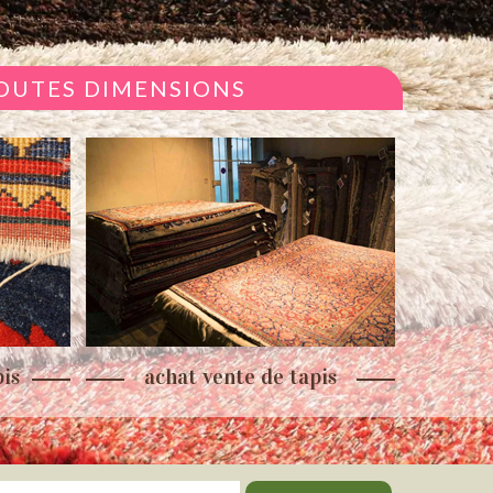
TOUTES DIMENSIONS
is
achat vente de tapis
re