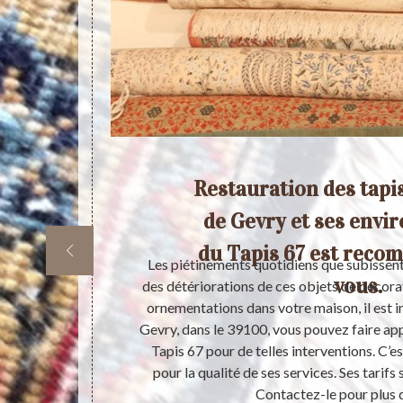
pis
Restauration des tapis
de Gevry et ses enviro
du Tapis 67 est rec
me dans une
Les piétinements quotidiens que subissent
vous.
t s’abimer.
des détériorations de ces objets de décorat
ant à un
ornementations dans votre maison, il est i
auration de
Gevry, dans le 39100, vous pouvez faire app
r du Tapis 67.
Tapis 67 pour de telles interventions. C’e
s à lui les
pour la qualité de ses services. Ses tarifs
 de détails,
Contactez-le pour plus d