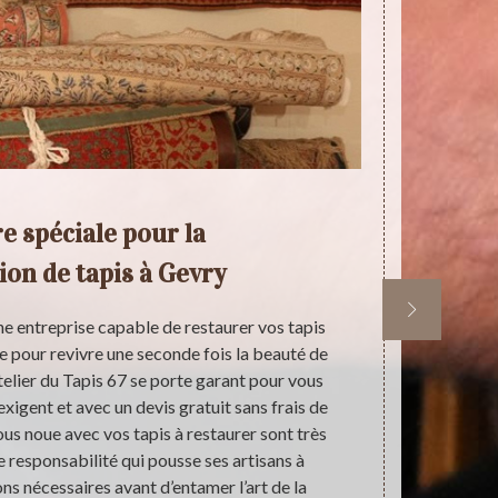
e spéciale pour la
Ch
ion de tapis à Gevry
du
ne entreprise capable de restaurer vos tapis
Si vous co
e pour revivre une seconde fois la beauté de
possible d
elier du Tapis 67 se porte garant pour vous
Atelier d
exigent et avec un devis gratuit sans frais de
rendront 
ous noue avec vos tapis à restaurer sont très
accessibles à
e responsabilité qui pousse ses artisans à
services et 
ns nécessaires avant d’entamer l’art de la
de