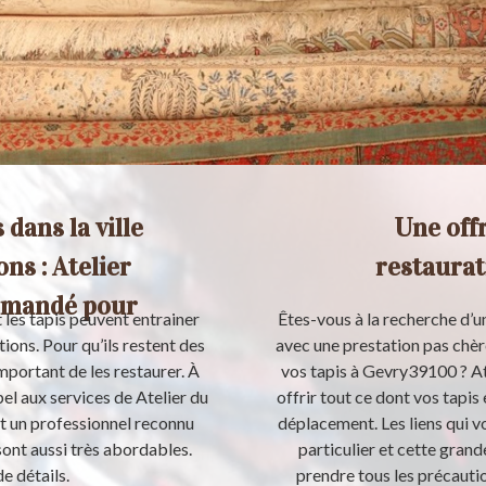
 dans la ville
Une offr
ns : Atelier
restaurat
ommandé pour
 les tapis peuvent entrainer
Êtes-vous à la recherche d’u
ions. Pour qu’ils restent des
avec une prestation pas chèr
mportant de les restaurer. À
vos tapis à Gevry39100 ? At
el aux services de Atelier du
offrir tout ce dont vos tapis 
st un professionnel reconnu
déplacement. Les liens qui v
 sont aussi très abordables.
particulier et cette grand
e détails.
prendre tous les précautio