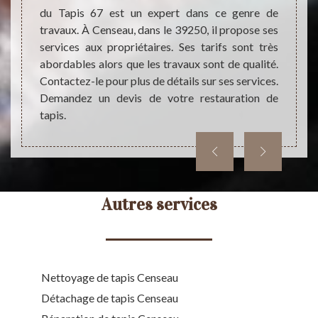
ez lui
du Tapis 67 est un expert dans ce genre de
sont t
rifs si
travaux. À Censeau, dans le 39250, il propose ses
fourn
services aux propriétaires. Ses tarifs sont très
inform
abordables alors que les travaux sont de qualité.
de le
Contactez-le pour plus de détails sur ses services.
découvr
Demandez un devis de votre restauration de
tapis.
Autres services
Nettoyage de tapis Censeau
Détachage de tapis Censeau