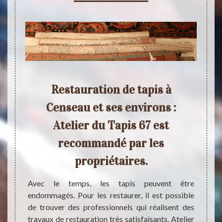
 de
Restauration de tapis à
Au 
e à
Censeau et ses environs :
tapi
?
Atelier du Tapis 67 est
s
recommandé par les
pis, il
Si vou
propriétaires.
er à un
assez
67. Ce
détéri
 années
Avec le temps, les tapis peuvent être
restau
pour la
endommagés. Pour les restaurer, il est possible
Atelie
 tarifs
de trouver des professionnels qui réalisent des
de tap
lus de
travaux de restauration très satisfaisants. Atelier
ses se