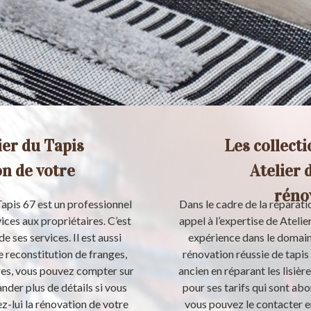
ier du Tapis
Les collect
on de votre
Atelier 
rénov
Tapis 67 est un professionnel
Dans le cadre de la réparatio
ices aux propriétaires. C’est
appel à l’expertise de Ateli
e ses services. Il est aussi
expérience dans le domaine
e reconstitution de franges,
rénovation réussie de tapis 
ères, vous pouvez compter sur
ancien en réparant les lisière
nder plus de détails si vous
pour ses tarifs qui sont ab
z-lui la rénovation de votre
vous pouvez le contacter e