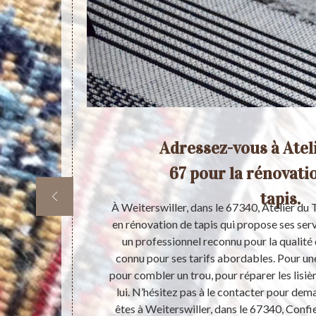
ges
Adressez-vous à Atel
mme
67 pour la rénovati
tapis.
oit ancien ou
À Weiterswiller, dans le 67340, Atelier du 
ionnel comme
en rénovation de tapis qui propose ses serv
 un expert en
un professionnel reconnu pour la qualité d
 de préférence
connu pour ses tarifs abordables. Pour un
s pouvez lui
pour combler un trou, pour réparer les lisi
 contacter si
lui. N’hésitez pas à le contacter pour dema
devis.
êtes à Weiterswiller, dans le 67340, Confie