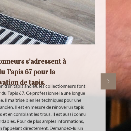
ionneurs s’adressent à
P
du Tapis 67 pour la
ation de tapis.
n d’un tapis ancien, les collectionneurs font
Une rénovati
er du Tapis 67. Ce professionnel a une longue
beaucoup de s
. Il maîtrise bien les techniques pour une
bénéficier d’
ancien. Il est en mesure de rénover un tapis
vous adress
s et en comblant les trous. Il est aussi connu
puis vous les
ordables. Pour de plus amples informations,
Tapis 67, un 
n l’appelant directement. Demandez-lui un