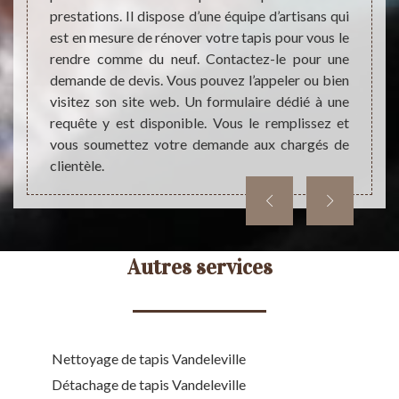
comme 
rie. Si
prestations. Il dispose d’une équipe d’artisans qui
et les 
z à le
est en mesure de rénover votre tapis pour vous le
outre,
x d’un
rendre comme du neuf. Contactez-le pour une
rendr
ur plus
demande de devis. Vous pouvez l’appeler ou bien
Demand
visitez son site web. Un formulaire dédié à une
requête y est disponible. Vous le remplissez et
vous soumettez votre demande aux chargés de
clientèle.
Autres services
Nettoyage de tapis Vandeleville
Détachage de tapis Vandeleville