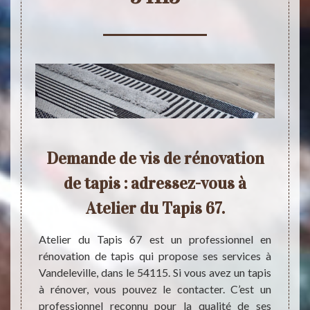
vis
Demande de vis de rénovation
Pou
Tapis
de tapis : adressez-vous à
de 
Atelier du Tapis 67.
Les co
67 po
Atelier
Atelier du Tapis 67 est un professionnel en
profe
ui vous
rénovation de tapis qui propose ses services à
l’expé
el qui
Vandeleville, dans le 54115. Si vous avez un tapis
que soi
tapis à
à rénover, vous pouvez le contacter. C’est un
mesure
ence et
professionnel reconnu pour la qualité de ses