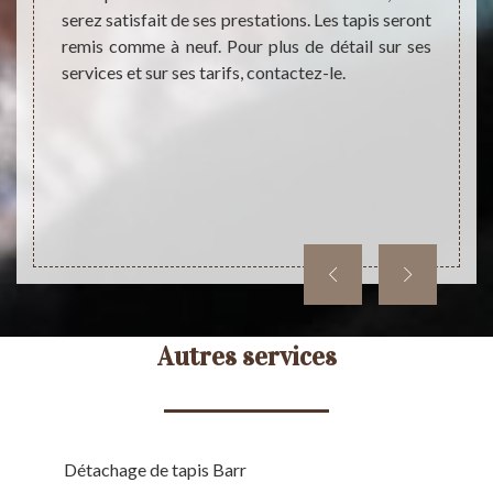
our ses
serez satisfait de ses prestations. Les tapis seront
nettoy
age des
remis comme à neuf. Pour plus de détail sur ses
Avec d
ntacter
services et sur ses tarifs, contactez-le.
de net
si vous
abimer
age de
vous l
pour p
Autres services
Détachage de tapis Barr