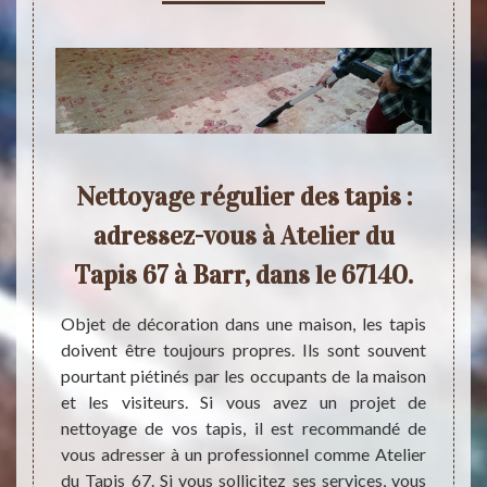
er du
Nettoyage régulier des tapis :
C
el à
adressez-vous à Atelier du
nett
e de
Tapis 67 à Barr, dans le 67140.
Objet de décoration dans une maison, les tapis
Les ta
doivent être toujours propres. Ils sont souvent
par l
s. Pour
pourtant piétinés par les occupants de la maison
visit
 pouvez
et les visiteurs. Si vous avez un projet de
régul
er à un
nettoyage de vos tapis, il est recommandé de
recomm
sionnel
vous adresser à un professionnel comme Atelier
comme 
ère de
du Tapis 67. Si vous sollicitez ses services, vous
Ateli