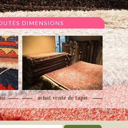
TOUTES DIMENSIONS
is
achat vente de tapis
re