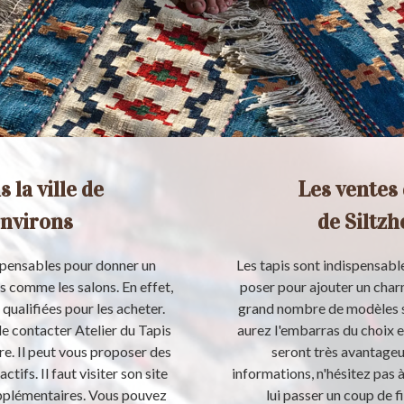
 la ville de
Les ventes 
environs
de Siltzh
ispensables pour donner un
Les tapis sont indispensables
 comme les salons. En effet,
poser pour ajouter un charm
qualifiées pour les acheter.
grand nombre de modèles si
e contacter Atelier du Tapis
aurez l'embarras du choix et
re. Il peut vous proposer des
seront très avantageu
ctifs. Il faut visiter son site
informations, n'hésitez pas à 
upplémentaires. Vous pouvez
lui passer un coup de f