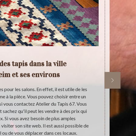
des tapis dans la ville
T
eim et ses environs
su
S
 pour les salons. En effet, il est utile de les
Les person
e à la pièce. Vous pouvez choisir entre un
réaliser un c
 vous contactez Atelier du Tapis 67. Vous
qui a été 
 sachez qu'il peut les vendre à des prix qui
acheter. Les
x. Si vous avez besoin de plus amples
qu'il peut se
visiter son site web. Il est aussi possible de
pour recueil
il ou de vous déplacer dans ces locaux.
choix d