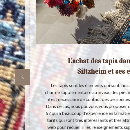
té
L'achat des tapis dans
lle
Siltzheim et ses 
l'apport d'un
Les tapis sont les éléments qui sont ind
 appels à des
charme supplémentaire au niveau des pièces
 conseiller de
il est nécessaire de contact des personnes 
teur depuis
Dans ce cas, nous pouvons vous proposer d
cueillir les
67 qui a beaucoup d'expérience en la matiè
peut aussi
tarifs qui sont très intéressants et très attra
e.
web pour recueillir les renseignements s