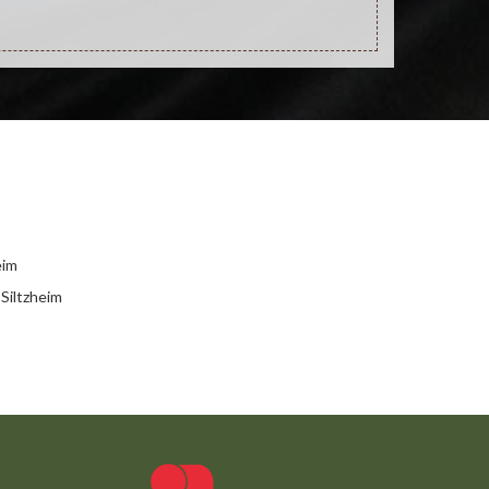
eim
 Siltzheim