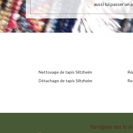
aussi lui passer un a
Nettoyage de tapis Siltzheim
Rép
Détachage de tapis Siltzheim
Res
Naviguer sur le si