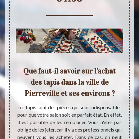
apis
Que faut-il savoir sur l'achat
L'ac
t ses
des tapis dans la ville de
P
Pierreville et ses environs ?
Les 
indi
iennent
Les tapis sont des pièces qui sont indispensables
supplé
 nombre
pour que votre salon soit en parfait état. En effet,
salons
il est
il est possible de les remplacer. Vous n'êtes pas
person
 il est
obligé de les jeter, car il y a des professionnels qui
cas, n
 67. Ce
peuvent vous les acheter. Dans ce cas, on peut