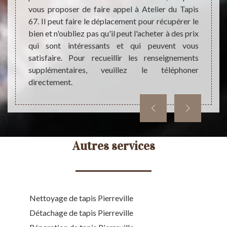
Atelie
dans le
vous proposer de faire appel à Atelier du Tapis
en la 
roposer
67. Il peut faire le déplacement pour récupérer le
sont t
 devez
bien et n'oubliez pas qu'il peut l'acheter à des prix
visit
lir des
qui sont intéressants et qui peuvent vous
rense
ter son
satisfaire. Pour recueillir les renseignements
aussi l
tageux.
supplémentaires, veuillez le téléphoner
directement.
Autres services
Nettoyage de tapis Pierreville
Détachage de tapis Pierreville