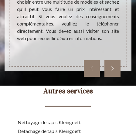
u Tapis
choisir entre une multitude de modèles et sachez
contac
se sont
qu'il peut vous faire un prix intéressant et
d'expé
peut se
attractif. Si vous voulez des renseignements
bonne 
visiter
complémentaires, veuillez le téléphoner
Notons
nements
directement. Vous devez aussi visiter son site
portée
hoix de
web pour recueillir d'autres informations.
des au
phoner
son si
ses lo
Autres services
Nettoyage de tapis Kleingoeft
Détachage de tapis Kleingoeft