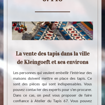
 à
La vente des tapis dans la ville
At
dans
de Kleingoeft et ses environs
dan
es
Les personnes qui veulent embellir l'intérieur des
maisons doivent mettre en place des tapis. Ce
sont des pièces qui sont indispensables. Vous
eur des
pouvez contacter des experts pour s'en procurer.
Les ta
nt des
Dans ce cas, on peut vous proposer de faire
où ils 
ui qui a
confiance à Atelier du Tapis 67. Vous pouvez
achete